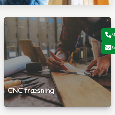
61
S
CNC fræsning