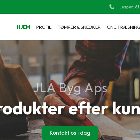
Jesper:
61
HJEM
PROFIL
TØMRER & SNEDKER
CNC FRÆSNIN
JLA Byg Aps
produkter efter ku
Kontakt os i dag