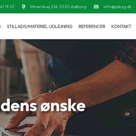
 61 19 01
Mineralvej 21A, 9220 Aalborg
info@jlabyg.dk
G
STILLADS/MATERIEL UDLEJNING
REFERENCER
KONTAKT
ndens ønske