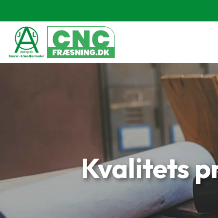
Gå
til
hovedindhold
Kvalitets 